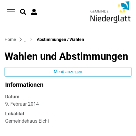
D
zur Startseite
Direkt zur Hauptnavigation
Direkt zum Inhalt
Direkt zur Suche
Direkt zum Stichwortverzeichnis
(ausgewählt)
Home
Abstimmungen / Wahlen
Wahlen und Abstimmungen
Menü anzeigen
Informationen
Datum
9. Februar 2014
Lokalität
Gemeindehaus Eichi