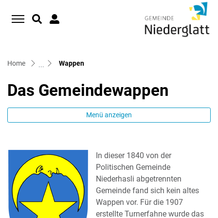
D
zur Startseite
Direkt zur Hauptnavigation
Direkt zum Inhalt
Direkt zur Suche
Direkt zum Stichwortverzeichnis
(ausgewählt)
Home
Wappen
Das Gemeindewappen
Menü anzeigen
In dieser 1840 von der
Politischen Gemeinde
Niederhasli abgetrennten
Gemeinde fand sich kein altes
Wappen vor. Für die 1907
erstellte Turnerfahne wurde das