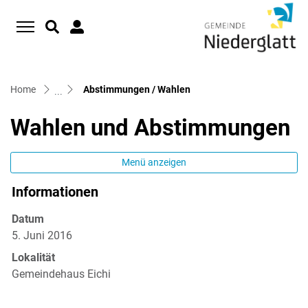
D
zur Startseite
Direkt zur Hauptnavigation
Direkt zum Inhalt
Direkt zur Suche
Direkt zum Stichwortverzeichnis
(ausgewählt)
Home
Abstimmungen / Wahlen
Wahlen und Abstimmungen
Menü anzeigen
Informationen
Datum
5. Juni 2016
Lokalität
Gemeindehaus Eichi