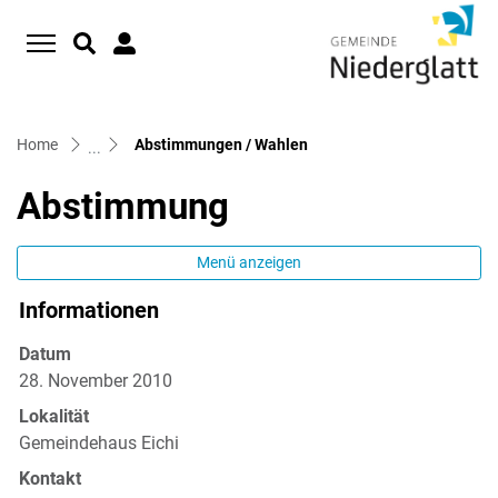
D
zur Startseite
Direkt zur Hauptnavigation
Direkt zum Inhalt
Direkt zur Suche
Direkt zum Stichwortverzeichnis
(ausgewählt)
Home
Abstimmungen / Wahlen
Abstimmung
Menü anzeigen
Informationen
Datum
28. November 2010
Lokalität
Gemeindehaus Eichi
Kontakt