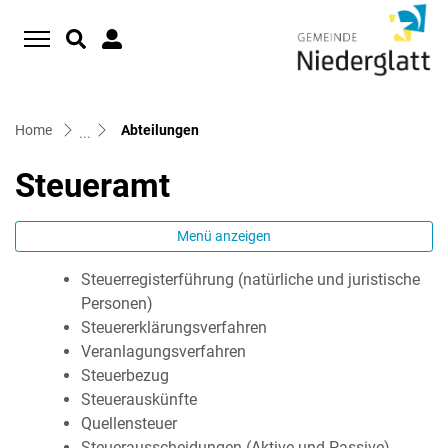
D
zur Startseite
Direkt zur Hauptnavigation
Direkt zum Inhalt
Direkt zur Suche
Direkt zum Stichwortverzeichnis
(ausgewählt)
Home
Abteilungen
Steueramt
Menü anzeigen
Steuerregisterführung (natürliche und juristische
Zugehörige Objekte
Personen)
Steuererklärungsverfahren
Veranlagungsverfahren
Steuerbezug
Steuerauskünfte
Quellensteuer
Steuerausscheidungen (Aktive und Passive)