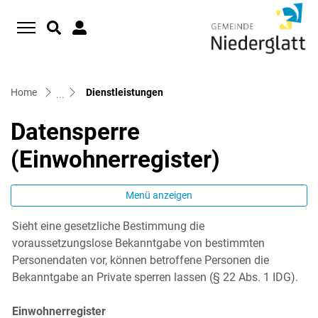
D
zur Startseite
Direkt zur Hauptnavigation
Direkt zum Inhalt
Direkt zur Suche
Direkt zum Stichwortverzeichnis
(ausgewählt)
Home
Dienstleistungen
Datensperre
(Einwohnerregister)
Menü anzeigen
Sieht eine gesetzliche Bestimmung die
Zugehörige Objekte
voraussetzungslose Bekanntgabe von bestimmten
Personendaten vor, können betroffene Personen die
Bekanntgabe an Private sperren lassen (§ 22 Abs. 1 IDG).
Einwohnerregister