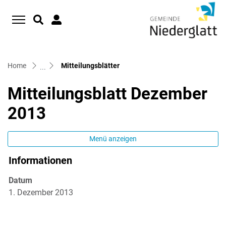
D
zur Startseite
Direkt zur Hauptnavigation
Direkt zum Inhalt
Direkt zur Suche
Direkt zum Stichwortverzeichnis
(ausgewählt)
Home
Mitteilungsblätter
Mitteilungsblatt Dezember
2013
Menü anzeigen
Informationen
Zugehörige Objekte
Datum
1. Dezember 2013