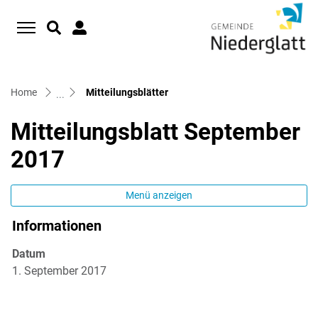
D
zur Startseite
Direkt zur Hauptnavigation
Direkt zum Inhalt
Direkt zur Suche
Direkt zum Stichwortverzeichnis
(ausgewählt)
Home
Mitteilungsblätter
Mitteilungsblatt September
2017
Menü anzeigen
Informationen
Zugehörige Objekte
Datum
1. September 2017