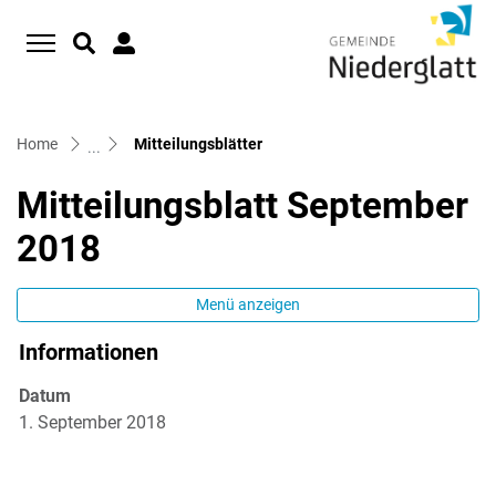
D
zur Startseite
Direkt zur Hauptnavigation
Direkt zum Inhalt
Direkt zur Suche
Direkt zum Stichwortverzeichnis
(ausgewählt)
Home
Mitteilungsblätter
Mitteilungsblatt September
2018
Menü anzeigen
Informationen
Zugehörige Objekte
Datum
1. September 2018