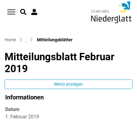
D
zur Startseite
Direkt zur Hauptnavigation
Direkt zum Inhalt
Direkt zur Suche
Direkt zum Stichwortverzeichnis
(ausgewählt)
Home
Mitteilungsblätter
Mitteilungsblatt Februar
2019
Menü anzeigen
Informationen
Zugehörige Objekte
Datum
1. Februar 2019