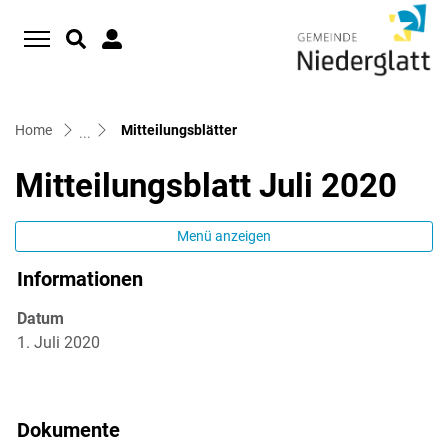
D
zur Startseite
Direkt zur Hauptnavigation
Direkt zum Inhalt
Direkt zur Suche
Direkt zum Stichwortverzeichnis
(ausgewählt)
Home
Mitteilungsblätter
Mitteilungsblatt Juli 2020
Menü anzeigen
Informationen
Zugehörige Objekte
Datum
1. Juli 2020
Dokumente