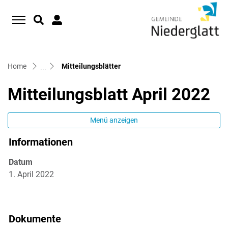
D
zur Startseite
Direkt zur Hauptnavigation
Direkt zum Inhalt
Direkt zur Suche
Direkt zum Stichwortverzeichnis
(ausgewählt)
Home
Mitteilungsblätter
Mitteilungsblatt April 2022
Menü anzeigen
Informationen
Zugehörige Objekte
Datum
1. April 2022
Dokumente