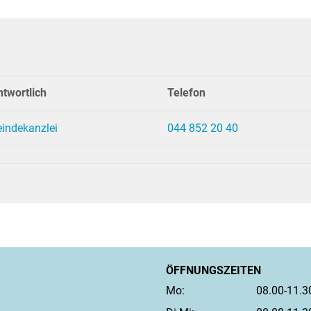
twortlich
Telefon
indekanzlei
044 852 20 40
ÖFFNUNGSZEITEN
Mo:
08.00-11.3