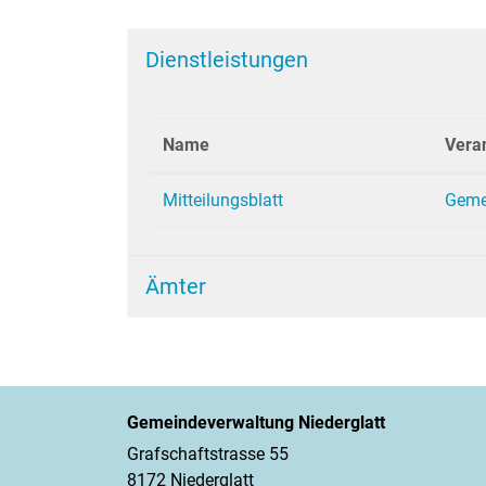
Dienstleistungen
Name
Veran
Mitteilungsblatt
Geme
Ämter
Gemeindeverwaltung Niederglatt
Grafschaftstrasse 55
8172 Niederglatt