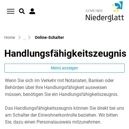
D
zur Startseite
Direkt zur Hauptnavigation
Direkt zum Inhalt
Direkt zur Suche
Direkt zum Stichwortverzeichnis
(ausgewählt)
Home
Online-Schalter
Handlungsfähigkeitszeugnis
Menü anzeigen
Wenn Sie sich im Verkehr mit Notariaten, Banken oder
Zugehörige Objekte
Behörden über Ihre Handlungsfähigkeit ausweisen
müssen, benötigen Sie ein Handlungsfähigkeitszeugnis.
Das Handlungsfähigkeitszeugnis können Sie direkt bei uns
am Schalter der Einwohnerkontrolle beziehen. Wir bitten
Sie, dazu einen Personalausweis mitzunehmen.