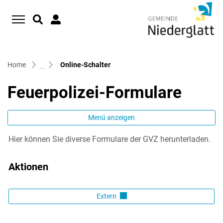
D
zur Startseite
Direkt zur Hauptnavigation
Direkt zum Inhalt
Direkt zur Suche
Direkt zum Stichwortverzeichnis
(ausgewählt)
Home
Online-Schalter
Feuerpolizei-Formulare
Menü anzeigen
Hier können Sie diverse Formulare der GVZ herunterladen.
Zugehörige Objekte
Aktionen
Extern