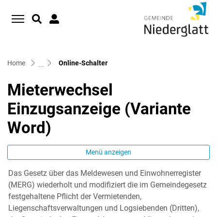
D
zur Startseite
Direkt zur Hauptnavigation
Direkt zum Inhalt
Direkt zur Suche
Direkt zum Stichwortverzeichnis
(ausgewählt)
Home
Online-Schalter
Mieterwechsel
Einzugsanzeige (Variante
Word)
Menü anzeigen
Das Gesetz über das Meldewesen und Einwohnerregister
Zugehörige Objekte
(MERG) wiederholt und modifiziert die im Gemeindegesetz
festgehaltene Pflicht der Vermietenden,
Liegenschaftsverwaltungen und Logsiebenden (Dritten),