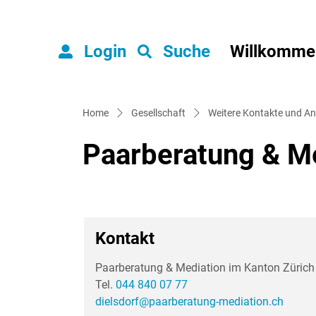
Login
Suche
Willkomme
zur Startseite
Direkt zur Hauptnavigation
Direkt zum Inhalt
Direkt zur Suche
Direkt zum Stichwortverzeichnis
Home
Gesellschaft
Weitere Kontakte und An
Paarberatung & Me
Kontakt
Paarberatung & Mediation im Kanton Zürich
Tel.
044 840 07 77
dielsdorf@paarberatung-mediation.ch