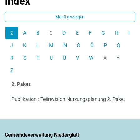
Index
Menü anzeigen
2
A
B
C
D
E
F
G
H
I
J
K
L
M
N
O
Ö
P
Q
R
S
T
U
Ü
V
W
X
Y
Z
2. Paket
Publikation : Teilrevision Nutzungsplanung 2. Paket
Gemeindeverwaltung Niederglatt