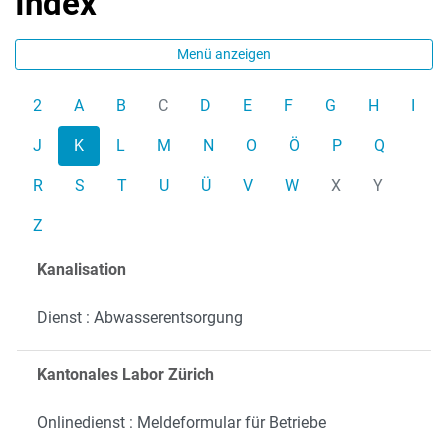
Index
Menü anzeigen
2
A
B
C
D
E
F
G
H
I
J
K
L
M
N
O
Ö
P
Q
R
S
T
U
Ü
V
W
X
Y
Z
Kanalisation
Dienst : Abwasserentsorgung
Kantonales Labor Zürich
Onlinedienst : Meldeformular für Betriebe