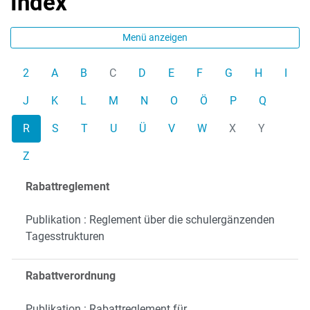
Index
Menü anzeigen
2
A
B
C
D
E
F
G
H
I
J
K
L
M
N
O
Ö
P
Q
R
S
T
U
Ü
V
W
X
Y
Z
Rabattreglement
Publikation : Reglement über die schulergänzenden
Tagesstrukturen
Rabattverordnung
Publikation : Rabattreglement für